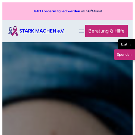
Zum
Jetzt Fördermitglied werden
ab 5€/Monat
Inhalt
springen
STARK MACHEN e.V.
Beratung & Hilfe
Exit →
Spenden