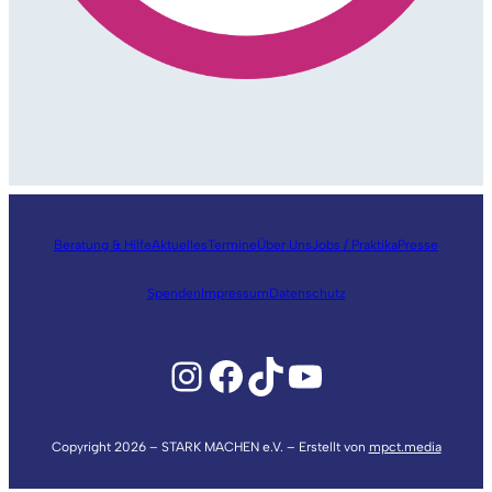
Beratung & Hilfe
Aktuelles
Termine
Über Uns
Jobs / Praktika
Presse
Spenden
Impressum
Datenschutz
Instagram
Facebook
TikTok
YouTube
Copyright 2026 – STARK MACHEN e.V. – Erstellt von
mpct.media