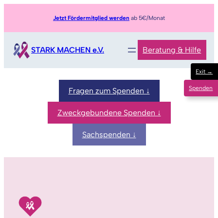
Zum
Jetzt Fördermitglied werden
ab 5€/Monat
Inhalt
springen
STARK MACHEN e.V.
Beratung & Hilfe
Exit →
Spenden
Fragen zum Spenden ↓
Zweckgebundene Spenden ↓
Sachspenden ↓