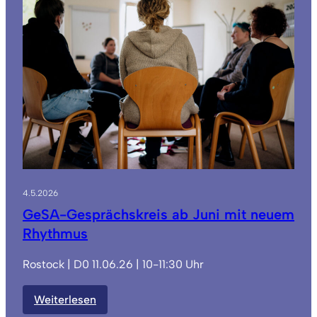
auch
in
Grimmen
&
Demmin
4.5.2026
GeSA-Gesprächskreis ab Juni mit neuem
Rhythmus
Rostock | D0 11.06.26 | 10-11:30 Uhr
:
Weiterlesen