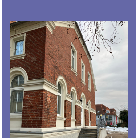
Film
und
Podiumsdiskussion:
Kann
Sexarbeit
fair
sein?