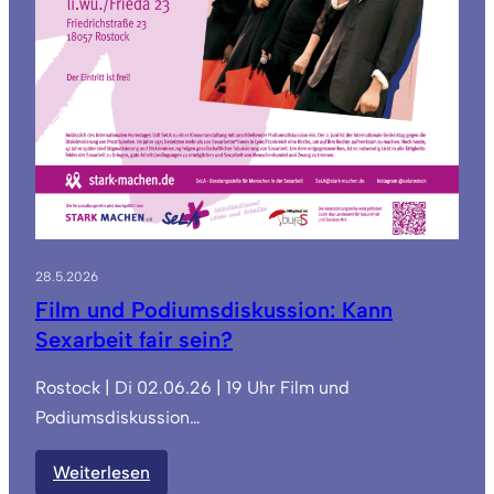
28.5.2026
Film und Podiumsdiskussion: Kann
Sexarbeit fair sein?
Rostock | Di 02.06.26 | 19 Uhr Film und
Podiumsdiskussion…
:
Weiterlesen