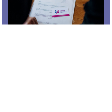
17.12.2025
Frauenhaus Rostock – Annahmestopp
Sachspenden
Vielen Dank für die große Hilfsbereitschaft und die