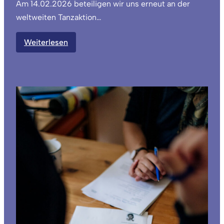
Am 14.02.2026 beteiligen wir uns erneut an der
weltweiten Tanzaktion…
:
Weiterlesen
ONE
BILLION
RISING
2026
–
Ni
una
menos