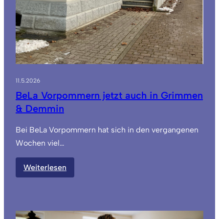
11.5.2026
BeLa Vorpommern jetzt auch in Grimmen
& Demmin
Bei BeLa Vorpommern hat sich in den vergangenen
Wochen viel…
:
Weiterlesen
BeLa
Vorpommern
jetzt