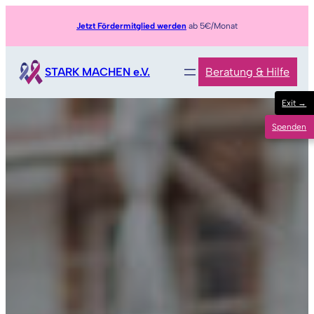
Zum
Jetzt Fördermitglied werden
ab 5€/Monat
Inhalt
springen
STARK MACHEN e.V.
Beratung & Hilfe
Exit →
Spenden