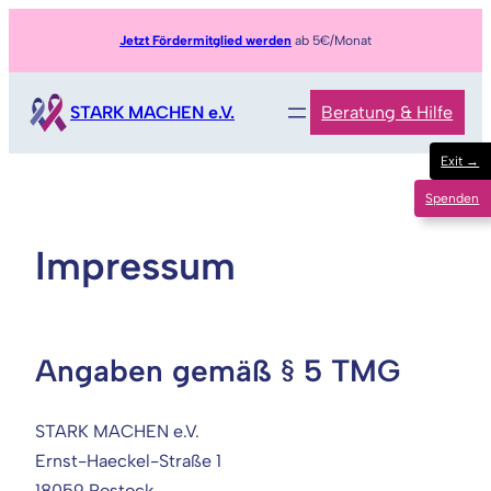
Zum
Jetzt Fördermitglied werden
ab 5€/Monat
Inhalt
springen
STARK MACHEN e.V.
Beratung & Hilfe
Exit →
Spenden
Impressum
Angaben gemäß § 5 TMG
STARK MACHEN e.V.
Ernst-Haeckel-Straße 1
18059 Rostock