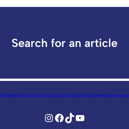
Search for an article
lfe
Aktuelles
Termine
Über Uns
Jobs / Praktika
Presse
Spenden
Impressu
Instagram
Facebook
TikTok
YouTube