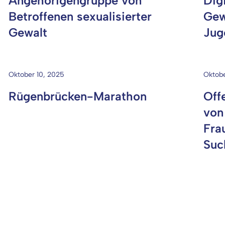
Angehörigengruppe von
Digi
Betroffenen sexualisierter
Gew
Gewalt
Jug
Oktober 10, 2025
Oktobe
Rügenbrücken-Marathon
Off
von
Fra
Suc