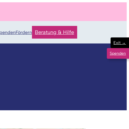
Beratung & Hilfe
penden
Fördern
Exit →
Spenden