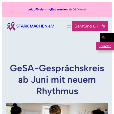
Zum
Jetzt Fördermitglied werden
ab 5€/Monat
Inhalt
springen
STARK MACHEN e.V.
Beratung & Hilfe
Exit →
Spenden
GeSA-Gesprächskreis
ab Juni mit neuem
Rhythmus