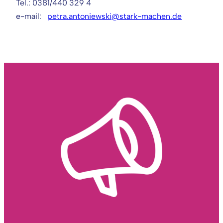
Tel.: 0381/440 329 4
e-mail:
petra.antoniewski@stark-machen.de