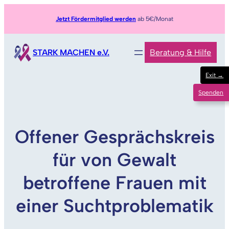
Zum
Jetzt Fördermitglied werden
ab 5€/Monat
Inhalt
springen
STARK MACHEN e.V.
Beratung & Hilfe
Exit →
Spenden
Offener Gesprächskreis
für von Gewalt
betroffene Frauen mit
einer Suchtproblematik