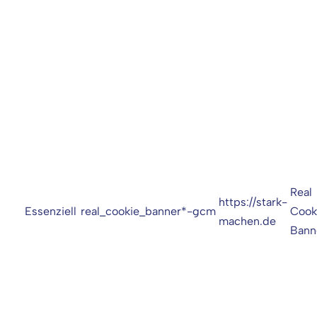
Real
https://stark-
Essenziell
real_cookie_banner*-gcm
Cook
machen.de
Bann