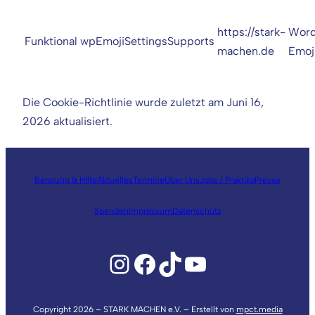
https://stark-
Word
Funktional
wpEmojiSettingsSupports
machen.de
Emoj
Die Cookie-Richtlinie wurde zuletzt am Juni 16,
2026 aktualisiert.
Beratung & Hilfe
Aktuelles
Termine
Über Uns
Jobs / Praktika
Presse
Spenden
Impressum
Datenschutz
Instagram
Facebook
TikTok
YouTube
Copyright 2026 – STARK MACHEN e.V. – Erstellt von
mpct.media