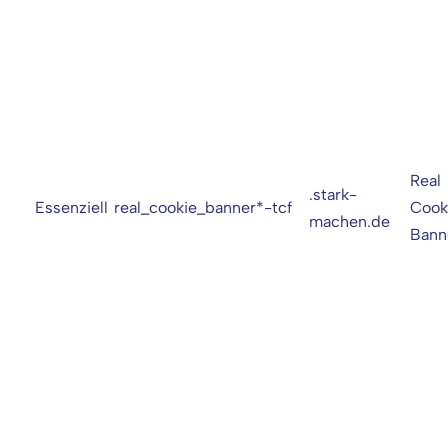
Real
.stark-
Essenziell
real_cookie_banner*-tcf
Cook
machen.de
Bann