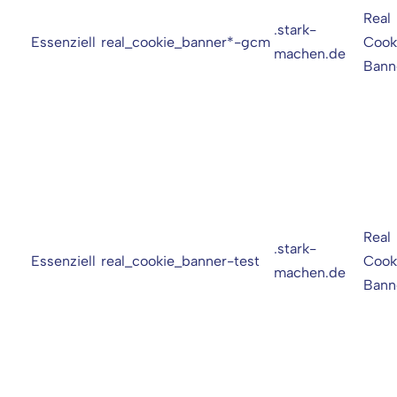
Real
.stark-
Essenziell
real_cookie_banner*-gcm
Cook
machen.de
Bann
Real
.stark-
Essenziell
real_cookie_banner-test
Cook
machen.de
Bann