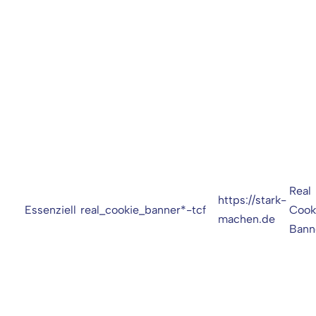
Real
https://stark-
Essenziell
real_cookie_banner*-tcf
Cook
machen.de
Bann