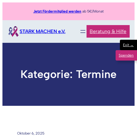
Zum
Jetzt Fördermitglied werden
ab 5€/Monat
Inhalt
springen
STARK MACHEN e.V.
Beratung & Hilfe
Exit →
Spenden
Kategorie:
Termine
Oktober 6, 2025