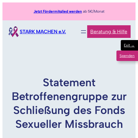
Zum
Jetzt Fördermitglied werden
ab 5€/Monat
Inhalt
springen
STARK MACHEN e.V.
Beratung & Hilfe
Exit →
Spenden
Statement
Betroffenengruppe zur
Schließung des Fonds
Sexueller Missbrauch