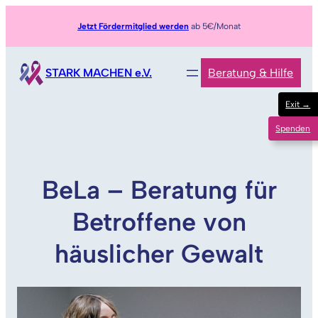
Zum
Jetzt Fördermitglied werden
ab 5€/Monat
Inhalt
springen
STARK MACHEN e.V.
Beratung & Hilfe
Exit →
Spenden
BeLa – Beratung für
Betroffene von
häuslicher Gewalt