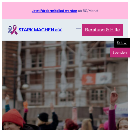
Zum
Jetzt Fördermitglied werden
ab 5€/Monat
Inhalt
springen
STARK MACHEN e.V.
Beratung & Hilfe
Exit →
Spenden